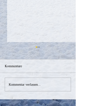
Kommentare
Abschnittsfeuerwe
Nachruf LM Alois
Kommentar verfassen...
Heissenberger